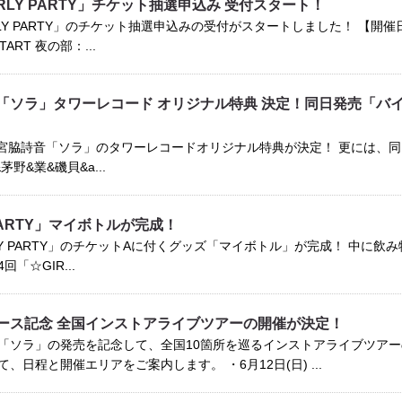
RLY PARTY」チケット抽選申込み 受付スタート！
Y PARTY」のチケット抽選申込みの受付がスタートしました！ 【開催日時】 2
 START 夜の部：...
「ソラ」タワーレコード オリジナル特典 決定！同日発売「バイバ
5発売 宮脇詩音「ソラ」のタワーレコードオリジナル特典が決定！ 更には、同日発
野&業&磯貝&a...
 PARTY」マイボトルが完成！
LY PARTY」のチケットAに付くグッズ「マイボトル」が完成！ 中に
4回「☆GIR...
ース記念 全国インストアライブツアーの開催が決定！
「ソラ」の発売を記念して、全国10箇所を巡るインストアライブツアー
、日程と開催エリアをご案内します。 ・6月12日(日) ...