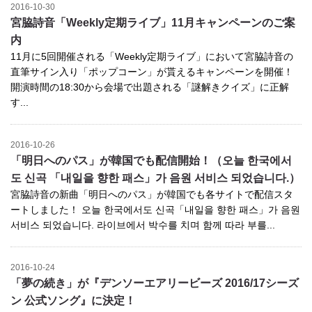
2016-10-30
宮脇詩音「Weekly定期ライブ」11月キャンペーンのご案
内
11月に5回開催される「Weekly定期ライブ」において宮脇詩音の
直筆サイン入り「ポップコーン」が貰えるキャンペーンを開催！
開演時間の18:30から会場で出題される「謎解きクイズ」に正解
す...
2016-10-26
「明日へのパス」が韓国でも配信開始！（오늘 한국에서
도 신곡 「내일을 향한 패스」가 음원 서비스 되었습니다.）
宮脇詩音の新曲「明日へのパス」が韓国でも各サイトで配信スタ
ートしました！ 오늘 한국에서도 신곡「내일을 향한 패스」가 음원
서비스 되었습니다. 라이브에서 박수를 치며 함께 따라 부를...
2016-10-24
「夢の続き」が『デンソーエアリービーズ 2016/17シーズ
ン 公式ソング』に決定！