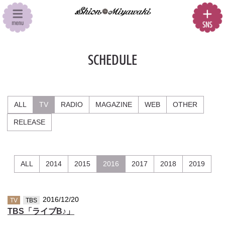
SCHEDULE
ALL
TV
RADIO
MAGAZINE
WEB
OTHER
RELEASE
ALL
2014
2015
2016
2017
2018
2019
2016/12/20
TV
TBS
TBS「ライブB♪」