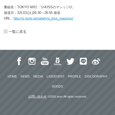
番組名：TOKYO MX2 「U-KISSのマシッソU」
放送日：3月2日(土)26:30～26:55 放送
URL：
http://s.mxtv.jp/variety/u_kiss_masisso/
一覧に戻る
HOME
NEWS
MEDIA
LIVE/EVENT
PROFILE
DISCOGRAPHY
GOODS
お問い合わせ
©2026 avex All rights reserved.