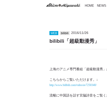
HOME
NEWS
2016/11/26
WEB
bilibili
bilibili「超級動漫秀」
上海のアニメ専門番組「超級動漫秀」がbi
こちらからご覧いただけます。↓
http://www.bilibili.com/video/av7250340/
流暢に中国語を話す宮脇詩音をご覧く