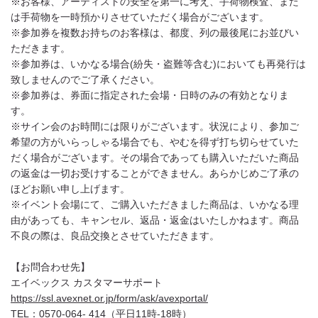
※お客様、アーティストの安全を第一に考え、手荷物検査、また
は手荷物を一時預かりさせていただく場合がございます。
※参加券を複数お持ちのお客様は、都度、列の最後尾にお並びい
ただきます。
※参加券は、いかなる場合(紛失・盗難等含む)においても再発行は
致しませんのでご了承ください。
※参加券は、券面に指定された会場・日時のみの有効となりま
す。
※サイン会のお時間には限りがございます。状況により、参加ご
希望の方がいらっしゃる場合でも、やむを得ず打ち切らせていた
だく場合がございます。その場合であっても購入いただいた商品
の返金は一切お受けすることができません。あらかじめご了承の
ほどお願い申し上げます。
※イベント会場にて、ご購入いただきました商品は、いかなる理
由があっても、キャンセル、返品・返金はいたしかねます。商品
不良の際は、良品交換とさせていただきます。
【お問合わせ先】
エイベックス カスタマーサポート
https://ssl.avexnet.or.jp/form/ask/avexportal/
TEL：0570-064- 414（平日11時-18時）