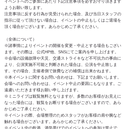
イベントへのご参加にあたり下記注意事項を必ずお守り頂きます
ようお願い致します。
注意事項に反する行為が見受けられた場合、及び当日スタッフの
指示に従って頂けない場合は、イベントの中止もしくはご退場を
頂く場合がございます。あらかじめご了承ください。
（全体について）
※諸事情によりイベントの開催を変更・中止とする場合もござい
ます。その際は、公式HP他、SNSにてご案内を申し上げます。
※会場の設備故障や天災、交通ストライキなど不可抗力の事由に
より、公演実施不可能と判断された場合は、公演を中止致しま
す。その場合、主催者側で旅費などの補償は出来かねます。
※本イベントに関するお問い合わせは、下記までお願いします。
会場へのお問い合わせは、イベント中止の要因にもなります。ご
遠慮いただきます様お願い申し上げます。
※ミニライブは観覧無料となりますが、多数のお客様がお見えに
なった場合には、観覧をお断りする場合がございますので、あら
かじめご了承ください。
※イベントの際、会場整理のためスタッフがお客様の肩や腕など
触れる場合がございます。あらかじめご了承ください。
※イベント中の飲酒、酒気帯びでのイベントへの参加は禁止で