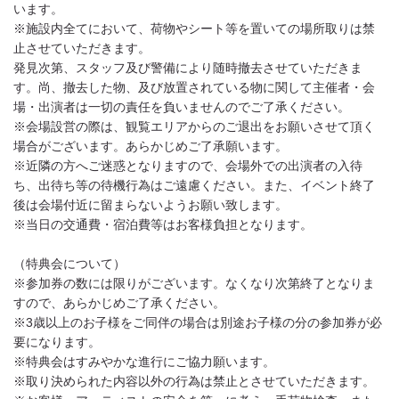
います。
※施設内全てにおいて、荷物やシート等を置いての場所取りは禁
止させていただきます。
発見次第、スタッフ及び警備により随時撤去させていただきま
す。尚、撤去した物、及び放置されている物に関して主催者・会
場・出演者は一切の責任を負いませんのでご了承ください。
※会場設営の際は、観覧エリアからのご退出をお願いさせて頂く
場合がございます。あらかじめご了承願います。
※近隣の方へご迷惑となりますので、会場外での出演者の入待
ち、出待ち等の待機行為はご遠慮ください。また、イベント終了
後は会場付近に留まらないようお願い致します。
※当日の交通費・宿泊費等はお客様負担となります。
（特典会について）
※参加券の数には限りがございます。なくなり次第終了となりま
すので、あらかじめご了承ください。
※3歳以上のお子様をご同伴の場合は別途お子様の分の参加券が必
要になります。
※特典会はすみやかな進行にご協力願います。
※取り決められた内容以外の行為は禁止とさせていただきます。