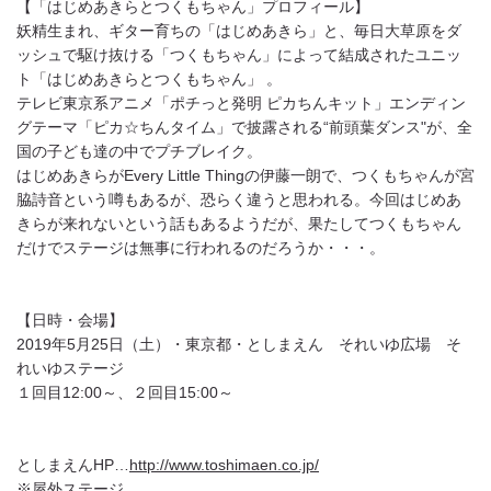
【「はじめあきらとつくもちゃん」プロフィール】
妖精生まれ、ギター育ちの「はじめあきら」と、毎日大草原をダ
ッシュで駆け抜ける「つくもちゃん」によって結成されたユニッ
ト「はじめあきらとつくもちゃん」 。
テレビ東京系アニメ「ポチっと発明 ピカちんキット」エンディン
グテーマ「ピカ☆ちんタイム」で披露される“前頭葉ダンス"が、全
国の子ども達の中でプチブレイク。
はじめあきらがEvery Little Thingの伊藤一朗で、つくもちゃんが宮
脇詩音という噂もあるが、恐らく違うと思われる。今回はじめあ
きらが来れないという話もあるようだが、果たしてつくもちゃん
だけでステージは無事に行われるのだろうか・・・。
【日時・会場】
2019年5月25日（土）・東京都・としまえん それいゆ広場 そ
れいゆステージ
１回目12:00～、２回目15:00～
としまえんHP…
http://www.toshimaen.co.jp/
※屋外ステージ