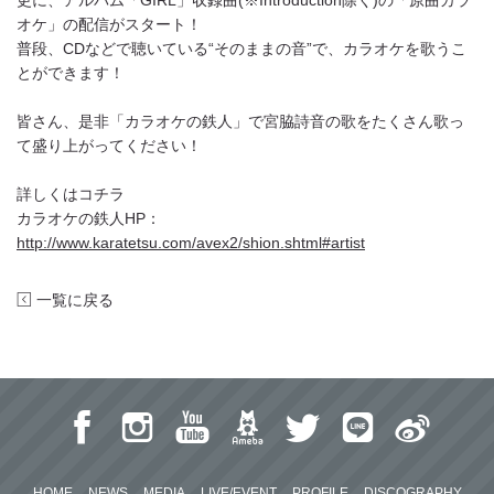
更に、アルバム「GIRL」収録曲(※Introduction除く)の「原曲カラ
オケ」の配信がスタート！
普段、CDなどで聴いている“そのままの音”で、カラオケを歌うこ
とができます！
皆さん、是非「カラオケの鉄人」で宮脇詩音の歌をたくさん歌っ
て盛り上がってください！
詳しくはコチラ
カラオケの鉄人HP：
http://www.karatetsu.com/avex2/shion.shtml#artist
一覧に戻る
HOME
NEWS
MEDIA
LIVE/EVENT
PROFILE
DISCOGRAPHY