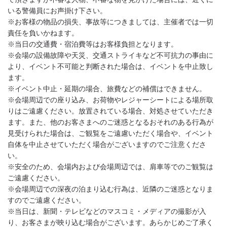
いる警備員にお声掛け下さい。
※お客様の物品の損失、事故等につきましては、主催者では一切
責任を負いかねます。
※当日の交通費・宿泊費等はお客様負担となります。
※会場の設備故障や天災、交通ストライキなど不可抗力の事由に
より、イベント不可能と判断された場合は、イベントを中止致し
ます。
※イベント中止・延期の場合、旅費などの補償はできません。
※会場周辺での座り込み、お荷物やレジャーシートによる場所取
りはご遠慮ください。放置されている場合、対処させていただき
ます。また、他のお客さまへのご迷惑となるおそれのある行為が
見受けられた場合は、ご観覧をご遠慮いただく場合や、イベント
自体を中止させていただく場合がございますのでご注意くださ
い。
※安全のため、会場内および会場周辺では、肩車等でのご観覧は
ご遠慮ください。
※会場周辺での深夜の泊まり込む行為は、近隣のご迷惑となりま
すのでご遠慮ください。
※当日は、新聞・テレビなどのマスコミ・メディアの撮影が入
り、お客さまが映り込む場合がございます。あらかじめご了承く