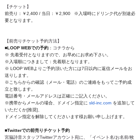
【チケット】
前売り：￥2,400 /
当日：￥2,900
※入場時にドリンク代が別途必
要となります。
【前売りチケット予約方法】
■LOOP WEBでの予約
：
コチラ
から
※ 先着受付となりますので、お早めにお求め下さい。
※入場順につきまして：先着順となります。
※ LOOP WEBよりご予約頂いた方には7日以内に返信メールをお
送りしま
す。
※こちらからの確認（メール・電話）
のご連絡をもってご予約成
立と致します。
電話番号・メールアドレスは正確にご記入ください。
※携帯からメールの場合、ドメイン指定に
sld-inc.com
を追加して
いただくか[推奨]、
ドメイン指定を解除してくださいます様お願い申し上げます。
■Twitterでの前売りチケット予約
宮脇詩音スタッフTwitterアカウント宛に、「イベント名/お名前/枚