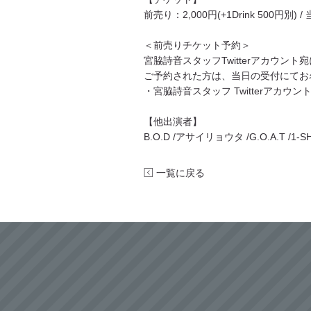
前売り：2,000円(+1Drink 500円別) / 
＜前売りチケット予約＞
宮脇詩音スタッフTwitterアカウン
ご予約された方は、当日の受付にてお
・宮脇詩音スタッフ Twitterアカウント：＠m
【他出演者】
B.O.D /アサイリョウタ /G.O.A.T /1-SH
一覧に戻る